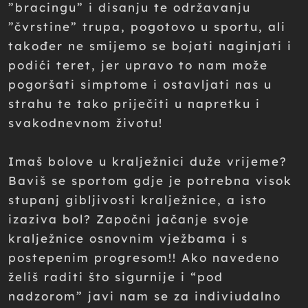
”bracingu” i disanju te održavanju
”čvrstine” trupa, pogotovo u sportu, ali
također ne smijemo se bojati naginjati i
podići teret, jer upravo to nam može
pogoršati simptome i ostavljati nas u
strahu te tako priječiti u napretku i
svakodnevnom životu!
Imaš bolove u kralježnici duže vrijeme?
Baviš se sportom gdje je potrebna visok
stupanj gibljivosti kralježnice, a isto
izaziva bol? Započni jačanje svoje
kralježnice osnovnim vježbama i s
postepenim progresom!! Ako navedeno
želiš raditi što sigurnije i “pod
nadzorom” javi nam se za indiviudalno