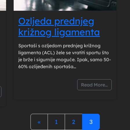
Ozljeda prednjeg
križnog ligamenta
Sportaši s ozljedom prednjeg križnog
ligamenta (ACL) žele se vratiti sportu što
je brže i sigurnije moguće. Ipak, samo 50-
60% ozlijeđenih sportaša…
Read More…
Posts navigation
«
1
2
3