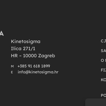
Kinetosigma
CJ
Ilica 271/1
SA
HR – 10000 Zagreb
O
+385 91 618 1899
M
FI
info@kinetosigma.hr
E
K
PO
PO