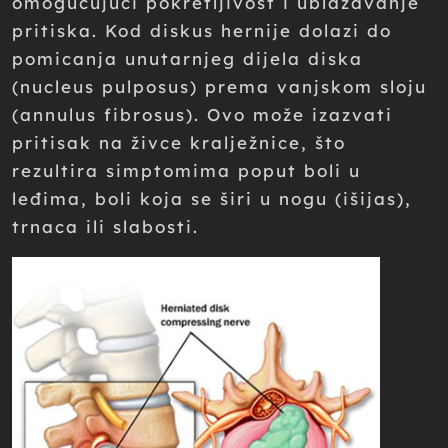
omogućujući pokretljivost i ublažavanje
pritiska. Kod diskus hernije dolazi do
pomicanja unutarnjeg dijela diska
(nucleus pulposus) prema vanjskom sloju
(annulus fibrosus). Ovo može izazvati
pritisak na živce kralježnice, što
rezultira simptomima poput boli u
leđima, boli koja se širi u nogu (išijas),
trnaca ili slabosti.