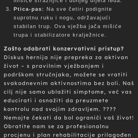
mišiće stražnjice i donjeg dijela leđa.
Ptica-pas:
Na sve četiri podignite
suprotnu ruku i nogu, održavajući
stabilan trup. Ova vježba jača mišiće
trupa i stabilizatore kralježnice.
Zašto odabrati konzervativni pristup?
Diskus hernija nije prepreka za aktivan
život – s pravilnim vježbanjem i
podrškom stručnjaka, možete se vratiti
svakodnevnim aktivnostima bez boli. Naš
cilj nije samo ublažiti simptome, već vas
educirati i osnažiti da preuzmete
kontrolu nad svojim zdravljem. ????
Nemojte čekati da bol ograniči vaš život!
Obratite nam se za profesionalnu
procjenu i plan rehabilitacije prilagođen