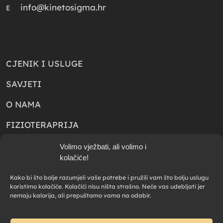
info@kinetosigma.hr
E
CJENIK I USLUGE
SAVJETI
O NAMA
FIZIOTERAPRIJA
KONTAKT
Volimo vježbati, ali volimo i
kolačiće!
POLITIKA PRIVATNOSTI
Kako bi što bolje razumjeli vaše potrebe i pružili vam što bolju uslugu
koristimo kolačiće. Kolačići nisu ništa strašno. Neće vas udebljati jer
nemaju kalorija, ali prepuštamo vama na odabir.
POLITIKA PRIKUPLJANJA KOLAČIĆA