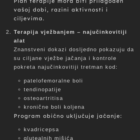
Plan terapije mora biti prilagođen
vašoj dobi, razini aktivnosti i
ciljevima.
Terapija vježbanjem – najučinkovitiji
alat
Znanstveni dokazi dosljedno pokazuju da
su ciljane vježbe jačanja i kontrole
pokreta najučinkovitiji tretman kod:
patelofemoralne boli
tendinopatije
osteoartritisa
kronične boli koljena
Program obično uključuje jačanje:
kvadricepsa
glutealnih mišića