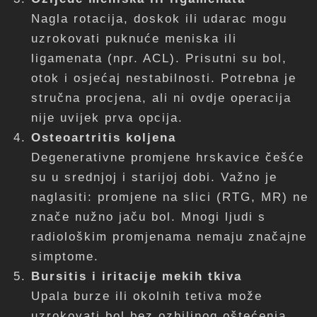
Nagla rotacija, doskok ili udarac mogu
uzrokovati puknuće meniska ili
ligamenata (npr. ACL). Prisutni su bol,
otok i osjećaj nestabilnosti. Potrebna je
stručna procjena, ali ni ovdje operacija
nije uvijek prva opcija.
Osteoartritis koljena
Degenerativne promjene hrskavice češće
su u srednjoj i starijoj dobi. Važno je
naglasiti: promjene na slici (RTG, MR) ne
znače nužno jaču bol. Mnogi ljudi s
radiološkim promjenama nemaju značajne
simptome.
Bursitis i iritacije mekih tkiva
Upala burze ili okolnih tetiva može
uzrokovati bol bez ozbiljnog oštećenja