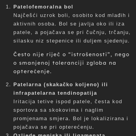
Patelofemoralna bol
Najčešći uzrok boli, osobito kod mlađih i
aktivnih osoba. Bol se javlja oko ili iza
patele, a pojačava se pri čučnju, trčanju,
silasku niz stepenice ili duljem sjedenju.
Često nije riječ o “istrošenosti”, nego
o smanjenoj toleranciji zgloba na
opterećenje.
Patelarna (skakačko koljeno) ili
infrapatelarna tendinopatija
Iritacija tetive ispod patele, česta kod
sportova sa skokovima i naglim
promjenama smjera. Bol je lokalizirana i
pojačava se pri opterećenju.
Ozljede meniska ili ligamenata