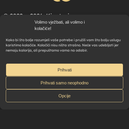
© 2022. - 2026. Kinetosigma.
Volimo vježbati, ali volimo i
Sva prava pridržana.
kolačiće!
Maintained by
Legacy
Kako bi što bolje razumjeli vaše potrebe i pružili vam što bolju uslugu
koristimo kolačiće. Kolačići nisu ništa strašno. Neće vas udebljati jer
nemaju kalorija, ali prepuštamo vama na odabir.
Prihvati
Kinetosigma
Ilica 271/1
Prihvati samo neophodno
HR – 10000 Zagreb
Opcije
+385 91 618 1899
M
info@kinetosigma.hr
E